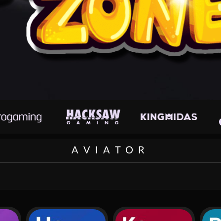
AVIATOR