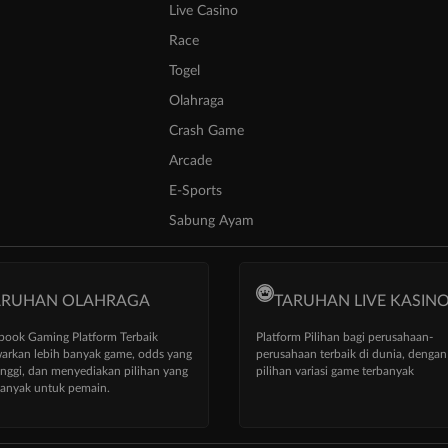
Live Casino
Race
Togel
Olahraga
Crash Game
Arcade
E-Sports
Sabung Ayam
ARUHAN OLAHRAGA
TARUHAN LIVE KASIN
book Gaming Platform Terbaik
Platform Pilihan bagi perusahaan-
rkan lebih banyak game, odds yang
perusahaan terbaik di dunia, dengan
tinggi, dan menyediakan pilihan yang
pilihan variasi game terbanyak
banyak untuk pemain.