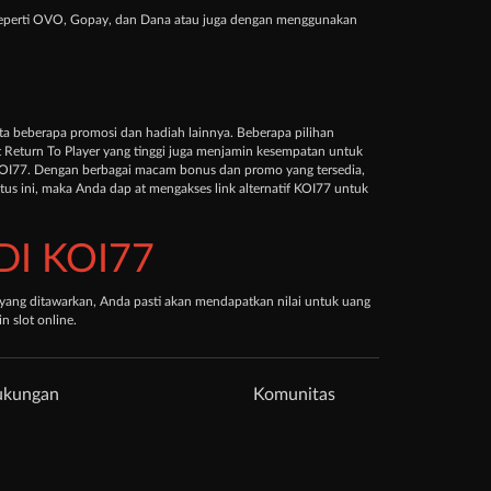
 seperti OVO, Gopay, dan Dana atau juga dengan menggunakan
 beberapa promosi dan hadiah lainnya. Beberapa pilihan
ngkat Return To Player yang tinggi juga menjamin kesempatan untuk
 KOI77. Dengan berbagai macam bonus dan promo yang tersedia,
itus ini, maka Anda dap at mengakses link alternatif KOI77 untuk
I KOI77
yang ditawarkan, Anda pasti akan mendapatkan nilai untuk uang
n slot online.
ukungan
Komunitas