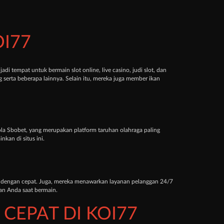
OI77
i tempat untuk bermain slot online, live casino, judi slot, dan
ng serta beberapa lainnya. Selain itu, mereka juga member ikan
bola Sbobet, yang merupakan platform taruhan olahraga paling
nkan di situs ini.
eka dengan cepat. Juga, mereka menawarkan layanan pelanggan 24/7
an Anda saat bermain.
CEPAT DI KOI77