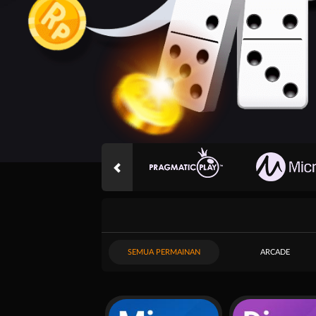
SEMUA PERMAINAN
ARCADE