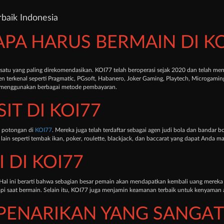
rbaik Indonesia
APA HARUS BERMAIN DI K
satu yang paling direkomendasikan. KOI77 telah beroperasi sejak 2020 dan telah menjad
dusen terkenal seperti Pragmatic, PGsoft, Habanero, Joker Gaming, Playtech, Microgami
 menggunakan berbagai metode pembayaran.
T DI KOI77
 potongan di
KOI77
. Mereka juga telah terdaftar sebagai agen judi bola dan bandar 
lain seperti tembak ikan, poker, roulette, blackjack, dan baccarat yang dapat Anda mai
 DI KOI77
an. Hal ini berarti bahwa sebagian besar pemain akan mendapatkan kembali uang mer
saat bermain. Selain itu, KOI77 juga menjamin keamanan terbaik untuk kenyaman 
PENARIKAN YANG SANGAT 