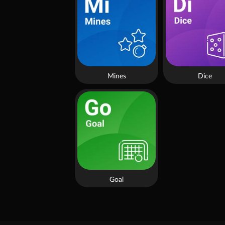
Mines
Dice
Goal