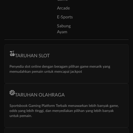
Arcade
E-Sports
Sabung
Ayam
TARUHAN SLOT
Penyedia slot online dengan beragam pilihan game menarik yang
memudahkan pemain untuk mencapai jackpot
TARUHAN OLAHRAGA
Sportsbook Gaming Platform Terbaik menawarkan lebih banyak game,
odds yang lebih tinggi, dan menyediakan pilihan yang lebih banyak
untuk pemain.