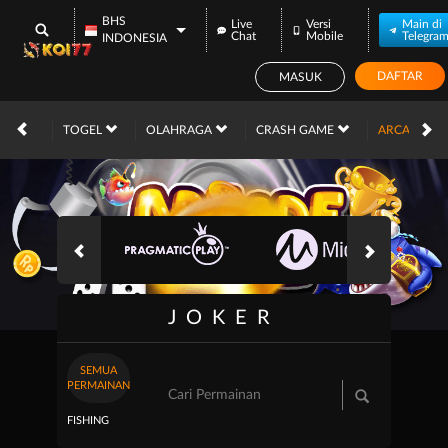
BHS
Live
Versi
Main di
Chat
Mobile
Telegra
INDONESIA
DAFTAR
MASUK
ACE
TOGEL
OLAHRAGA
CRASH GAME
ARCADE
JOKER
SEMUA
PERMAINAN
FISHING