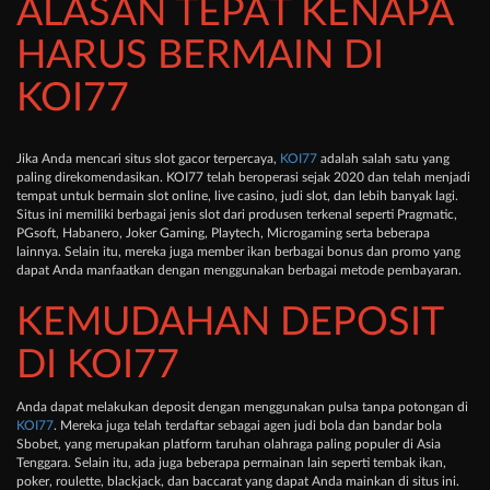
ALASAN TEPAT KENAPA
HARUS BERMAIN DI
KOI77
Jika Anda mencari situs slot gacor terpercaya,
KOI77
adalah salah satu yang
paling direkomendasikan. KOI77 telah beroperasi sejak 2020 dan telah menjadi
tempat untuk bermain slot online, live casino, judi slot, dan lebih banyak lagi.
Situs ini memiliki berbagai jenis slot dari produsen terkenal seperti Pragmatic,
PGsoft, Habanero, Joker Gaming, Playtech, Microgaming serta beberapa
lainnya. Selain itu, mereka juga member ikan berbagai bonus dan promo yang
dapat Anda manfaatkan dengan menggunakan berbagai metode pembayaran.
KEMUDAHAN DEPOSIT
DI KOI77
Anda dapat melakukan deposit dengan menggunakan pulsa tanpa potongan di
KOI77
. Mereka juga telah terdaftar sebagai agen judi bola dan bandar bola
Sbobet, yang merupakan platform taruhan olahraga paling populer di Asia
Tenggara. Selain itu, ada juga beberapa permainan lain seperti tembak ikan,
poker, roulette, blackjack, dan baccarat yang dapat Anda mainkan di situs ini.