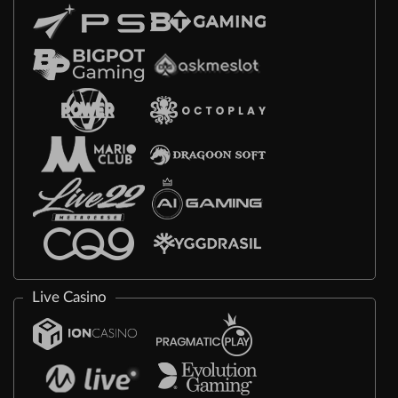
Live Casino