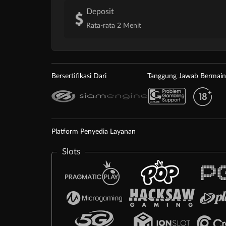
Deposit
Rata-rata 2 Menit
Bersertifikasi Dari
Tanggung Jawab Bermain
Platform Penyedia Layanan
Slots