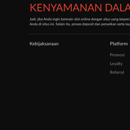
KENYAMANAN DALAM
Jadi, jika Anda ingin bermain slot online dengan situs yang terpe
Anda di situs ini. Selain itu, proses deposit dan penarikan serta
Kebijaksanaan
Platform
Promosi
Loyalty
Referral