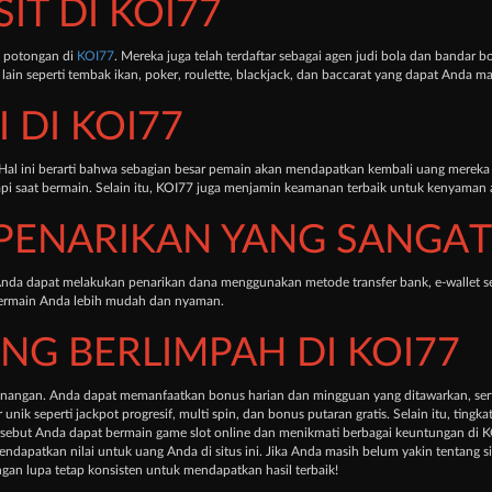
T DI KOI77
 potongan di
KOI77
. Mereka juga telah terdaftar sebagai agen judi bola dan bandar 
lain seperti tembak ikan, poker, roulette, blackjack, dan baccarat yang dapat Anda mai
 DI KOI77
an. Hal ini berarti bahwa sebagian besar pemain akan mendapatkan kembali uang mer
saat bermain. Selain itu, KOI77 juga menjamin keamanan terbaik untuk kenyaman 
PENARIKAN YANG SANGAT 
Anda dapat melakukan penarikan dana menggunakan metode transfer bank, e-wallet
 bermain Anda lebih mudah dan nyaman.
G BERLIMPAH DI KOI77
angan. Anda dapat memanfaatkan bonus harian dan mingguan yang ditawarkan, serta
r unik seperti jackpot progresif, multi spin, dan bonus putaran gratis. Selain itu, ti
rsebut Anda dapat bermain game slot online dan menikmati berbagai keuntungan di
endapatkan nilai untuk uang Anda di situs ini. Jika Anda masih belum yakin tentang s
ngan lupa tetap konsisten untuk mendapatkan hasil terbaik!