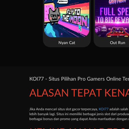
Nyan Cat
Out Run
KOI77 - Situs Pilihan Pro Gamers Online Te
ALASAN TEPAT KEN
Jika Anda mencari situs slot gacor terpercaya,
KOI77
adalah salah 
lebih banyak lagi. Situs ini memiliki berbagai jenis slot dari pro
berbagai bonus dan promo yang dapat Anda manfaatkan dengan