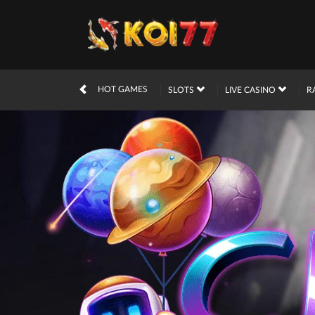
HOT GAMES
SLOTS
LIVE CASINO
R