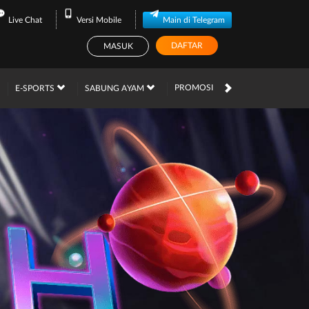
Live Chat
Versi Mobile
Main di Telegram
DAFTAR
MASUK
PROMOSI
E-SPORTS
SABUNG AYAM