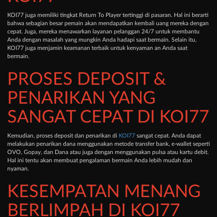
KOI77 juga memiliki tingkat Return To Player tertinggi di pasaran. Hal ini berarti
bahwa sebagian besar pemain akan mendapatkan kembali uang mereka dengan
cepat. Juga, mereka menawarkan layanan pelanggan 24/7 untuk membantu
Anda dengan masalah yang mungkin Anda hadapi saat bermain. Selain itu,
KOI77 juga menjamin keamanan terbaik untuk kenyaman an Anda saat
bermain.
PROSES DEPOSIT &
PENARIKAN YANG
SANGAT CEPAT DI KOI77
Kemudian, proses deposit dan penarikan di
KOI77
sangat cepat. Anda dapat
melakukan penarikan dana menggunakan metode transfer bank, e-wallet seperti
OVO, Gopay, dan Dana atau juga dengan menggunakan pulsa atau kartu debit.
Hal ini tentu akan membuat pengalaman bermain Anda lebih mudah dan
nyaman.
KESEMPATAN MENANG
BERLIMPAH DI KOI77