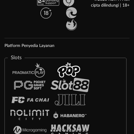
cipta dilindungi | 18+
Platform Penyedia Layanan
Slots