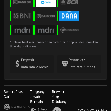
* Selama bank maintenance dan bank offline deposit dan penarikan
tidak dapat diproses
Deposit
Penarikan
Rata-rata 2 Menit
Rata-rata 5 Menit
Bersertifikasi
Tanggung
Browser
Dari
Jawab
Yang
Bermain
Didukung
©2026 KOI77. Hak