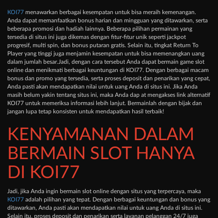
KOI77
menawarkan berbagai kesempatan untuk bisa meraih kemenangan.
Anda dapat memanfaatkan bonus harian dan mingguan yang ditawarkan, serta
beberapa promosi dan hadiah lainnya. Beberapa pilihan permainan yang
tersedia di situs ini juga dikemas dengan fitur-fitur unik seperti jackpot
progresif, multi spin, dan bonus putaran gratis. Selain itu, tingkat Return To
Player yang tinggi juga menjamin kesempatan untuk bisa memenangkan uang
dalam jumlah besar.Jadi, dengan cara tersebut Anda dapat bermain game slot
online dan menikmati berbagai keuntungan di KOI77. Dengan berbagai macam
bonus dan promo yang tersedia, serta proses deposit dan penarikan yang cepat,
Anda pasti akan mendapatkan nilai untuk uang Anda di situs ini. Jika Anda
masih belum yakin tentang situs ini, maka Anda dap at mengakses link alternatif
KOI77 untuk memeriksa informasi lebih lanjut. Bermainlah dengan bijak dan
jangan lupa tetap konsisten untuk mendapatkan hasil terbaik!
KENYAMANAN DALAM
BERMAIN SLOT HANYA
DI KOI77
Jadi, jika Anda ingin bermain slot online dengan situs yang terpercaya, maka
KOI77
adalah pilihan yang tepat. Dengan berbagai keuntungan dan bonus yang
ditawarkan, Anda pasti akan mendapatkan nilai untuk uang Anda di situs ini.
Selain itu, proses deposit dan penarikan serta layanan pelanggan 24/7 juga