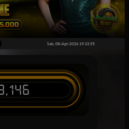
Sab, 08-Agt-2026 19.33.55
9. Selama waktu ini, PP Virtual Sports permainan tidak akan tersedia. Kami memoh
0,735