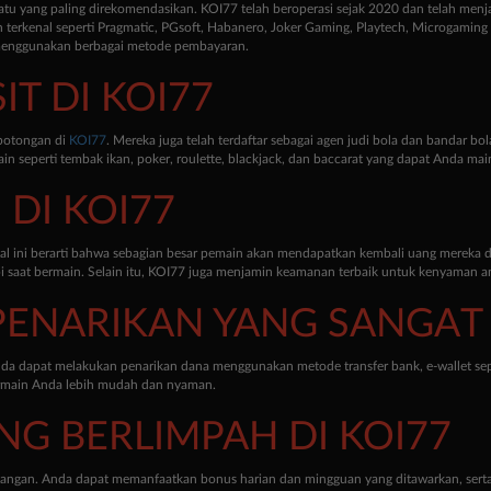
atu yang paling direkomendasikan. KOI77 telah beroperasi sejak 2020 dan telah menjadi
usen terkenal seperti Pragmatic, PGsoft, Habanero, Joker Gaming, Playtech, Microgaming
menggunakan berbagai metode pembayaran.
T DI KOI77
potongan di
KOI77
. Mereka juga telah terdaftar sebagai agen judi bola dan bandar b
in seperti tembak ikan, poker, roulette, blackjack, dan baccarat yang dapat Anda maink
 DI KOI77
n. Hal ini berarti bahwa sebagian besar pemain akan mendapatkan kembali uang merek
aat bermain. Selain itu, KOI77 juga menjamin keamanan terbaik untuk kenyaman an
PENARIKAN YANG SANGAT 
nda dapat melakukan penarikan dana menggunakan metode transfer bank, e-wallet s
bermain Anda lebih mudah dan nyaman.
G BERLIMPAH DI KOI77
gan. Anda dapat memanfaatkan bonus harian dan mingguan yang ditawarkan, serta 