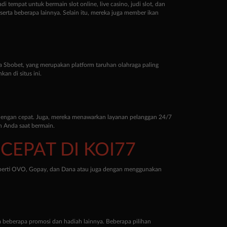
 tempat untuk bermain slot online, live casino, judi slot, dan
 serta beberapa lainnya. Selain itu, mereka juga member ikan
ola Sbobet, yang merupakan platform taruhan olahraga paling
an di situs ini.
a dengan cepat. Juga, mereka menawarkan layanan pelanggan 24/7
 Anda saat bermain.
CEPAT DI KOI77
eperti OVO, Gopay, dan Dana atau juga dengan menggunakan
beberapa promosi dan hadiah lainnya. Beberapa pilihan