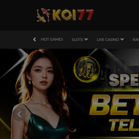
HOT GAMES
SLOTS
LIVE CASINO
RA