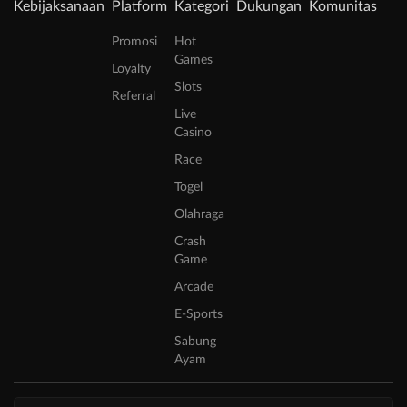
Kebijaksanaan
Platform
Kategori
Dukungan
Komunitas
Promosi
Hot
Games
Loyalty
Slots
Referral
Live
Casino
Race
Togel
Olahraga
Crash
Game
Arcade
E-Sports
Sabung
Ayam