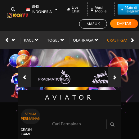
BHS
Live
Versi
Main di
Chat
Mobile
Telegra
INDONESIA
DAFTAR
MASUK
CASINO
RACE
TOGEL
OLAHRAGA
CRASH GAME
AVIATOR
SEMUA
PERMAINAN
CRASH
GAME