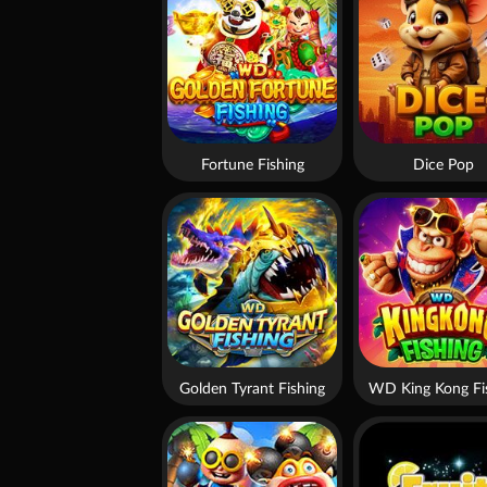
Fortune Fishing
Dice Pop
Golden Tyrant Fishing
WD King Kong Fi