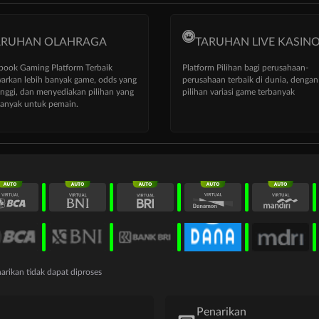
ARUHAN OLAHRAGA
TARUHAN LIVE KASIN
book Gaming Platform Terbaik
Platform Pilihan bagi perusahaan-
rkan lebih banyak game, odds yang
perusahaan terbaik di dunia, dengan
tinggi, dan menyediakan pilihan yang
pilihan variasi game terbanyak
banyak untuk pemain.
arikan tidak dapat diproses
Penarikan