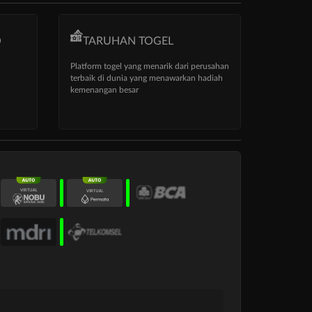
O
TARUHAN TOGEL
Platform togel yang menarik dari perusahan
terbaik di dunia yang menawarkan hadiah
kemenangan besar