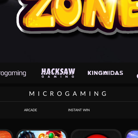
MICROGAMING
ARCADE
INSTANT WIN