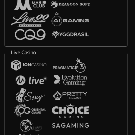
Live Casino