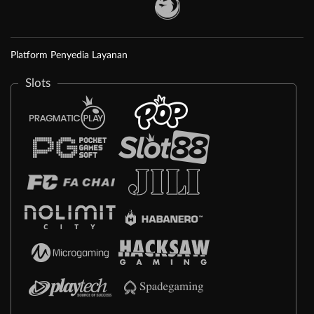
Platform Penyedia Layanan
Slots