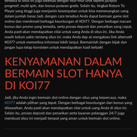
tersedia di situs ini juga dikemas dengan fitur-fitur unik seperti jackpot
progresif, multi spin, dan bonus putaran gratis. Selain itu, tingkat Return To
Player yang tinggi juga menjamin kesempatan untuk bisa memenangkan uang
dalam jumlah besar.Jadi, dengan cara tersebut Anda dapat bermain game slot
online dan menikmati berbagai keuntungan di KOI77. Dengan berbagai macam
bonus dan promo yang tersedia, serta proses deposit dan penarikan yang cepat,
Anda pasti akan mendapatkan nilai untuk uang Anda di situs ini. Jika Anda
masih belum yakin tentang situs ini, maka Anda dap at mengakses link alternatif
KOI77 untuk memeriksa informasi lebih lanjut. Bermainlah dengan bijak dan
jangan lupa tetap konsisten untuk mendapatkan hasil terbaik!
KENYAMANAN DALAM
BERMAIN SLOT HANYA
DI KOI77
Jadi, jika Anda ingin bermain slot online dengan situs yang terpercaya, maka
KOI77
adalah pilihan yang tepat. Dengan berbagai keuntungan dan bonus yang
ditawarkan, Anda pasti akan mendapatkan nilai untuk uang Anda di situs ini.
Selain itu, proses deposit dan penarikan serta layanan pelanggan 24/7 juga
membuat situs ini menjadi tempat yang aman untuk bermain slot online.