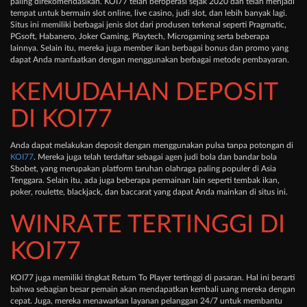
paling direkomendasikan. KOI77 telah beroperasi sejak 2020 dan telah menjadi
tempat untuk bermain slot online, live casino, judi slot, dan lebih banyak lagi.
Situs ini memiliki berbagai jenis slot dari produsen terkenal seperti Pragmatic,
PGsoft, Habanero, Joker Gaming, Playtech, Microgaming serta beberapa
lainnya. Selain itu, mereka juga member ikan berbagai bonus dan promo yang
dapat Anda manfaatkan dengan menggunakan berbagai metode pembayaran.
KEMUDAHAN DEPOSIT
DI KOI77
Anda dapat melakukan deposit dengan menggunakan pulsa tanpa potongan di
KOI77
. Mereka juga telah terdaftar sebagai agen judi bola dan bandar bola
Sbobet, yang merupakan platform taruhan olahraga paling populer di Asia
Tenggara. Selain itu, ada juga beberapa permainan lain seperti tembak ikan,
poker, roulette, blackjack, dan baccarat yang dapat Anda mainkan di situs ini.
WINRATE TERTINGGI DI
KOI77
KOI77 juga memiliki tingkat Return To Player tertinggi di pasaran. Hal ini berarti
bahwa sebagian besar pemain akan mendapatkan kembali uang mereka dengan
cepat. Juga, mereka menawarkan layanan pelanggan 24/7 untuk membantu