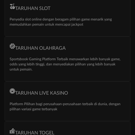
TARUHAN SLOT
Penyedia slot online dengan beragam pilihan game menarik yang
memudahkan pemain untuk mencapai jackpot
TARUHAN OLAHRAGA
Sportsbook Gaming Platform Terbaik menawarkan lebih banyak game,
odds yang lebih tinggi, dan menyediakan pilihan yang lebih banyak
untuk pemain.
TARUHAN LIVE KASINO
Platform Pilihan bagi perusahaan-perusahaan terbaik di dunia, dengan
pilihan variasi game terbanyak
TARUHAN TOGEL