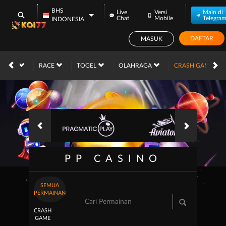
BHS
Live
Versi
Main di
Chat
Mobile
Telegra
INDONESIA
DAFTAR
MASUK
CASINO
RACE
TOGEL
OLAHRAGA
CRASH GAME
PP CASINO
SEMUA
PERMAINAN
CRASH
GAME