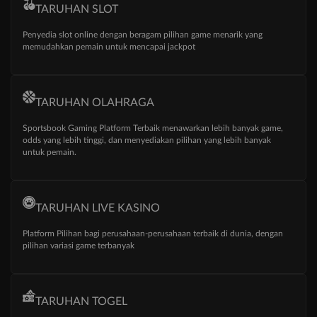
TARUHAN SLOT
Penyedia slot online dengan beragam pilihan game menarik yang
memudahkan pemain untuk mencapai jackpot
TARUHAN OLAHRAGA
Sportsbook Gaming Platform Terbaik menawarkan lebih banyak game,
odds yang lebih tinggi, dan menyediakan pilihan yang lebih banyak
untuk pemain.
TARUHAN LIVE KASINO
Platform Pilihan bagi perusahaan-perusahaan terbaik di dunia, dengan
pilihan variasi game terbanyak
TARUHAN TOGEL