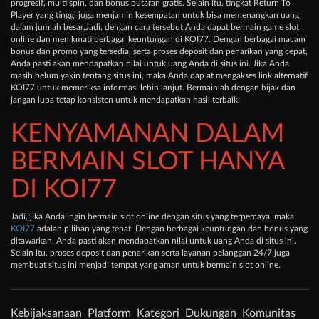
progresif, multi spin, dan bonus putaran gratis. Selain itu, tingkat Return To
Player yang tinggi juga menjamin kesempatan untuk bisa memenangkan uang
dalam jumlah besar.Jadi, dengan cara tersebut Anda dapat bermain game slot
online dan menikmati berbagai keuntungan di KOI77. Dengan berbagai macam
bonus dan promo yang tersedia, serta proses deposit dan penarikan yang cepat,
Anda pasti akan mendapatkan nilai untuk uang Anda di situs ini. Jika Anda
masih belum yakin tentang situs ini, maka Anda dap at mengakses link alternatif
KOI77 untuk memeriksa informasi lebih lanjut. Bermainlah dengan bijak dan
jangan lupa tetap konsisten untuk mendapatkan hasil terbaik!
KENYAMANAN DALAM
BERMAIN SLOT HANYA
DI KOI77
Jadi, jika Anda ingin bermain slot online dengan situs yang terpercaya, maka
KOI77
adalah pilihan yang tepat. Dengan berbagai keuntungan dan bonus yang
ditawarkan, Anda pasti akan mendapatkan nilai untuk uang Anda di situs ini.
Selain itu, proses deposit dan penarikan serta layanan pelanggan 24/7 juga
membuat situs ini menjadi tempat yang aman untuk bermain slot online.
Kebijaksanaan
Platform
Kategori
Dukungan
Komunitas