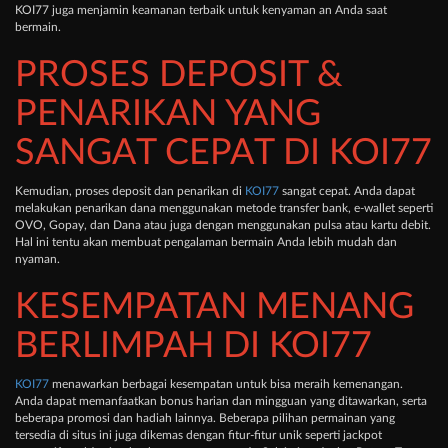
KOI77 juga menjamin keamanan terbaik untuk kenyaman an Anda saat
bermain.
PROSES DEPOSIT &
PENARIKAN YANG
SANGAT CEPAT DI KOI77
Kemudian, proses deposit dan penarikan di
KOI77
sangat cepat. Anda dapat
melakukan penarikan dana menggunakan metode transfer bank, e-wallet seperti
OVO, Gopay, dan Dana atau juga dengan menggunakan pulsa atau kartu debit.
Hal ini tentu akan membuat pengalaman bermain Anda lebih mudah dan
nyaman.
KESEMPATAN MENANG
BERLIMPAH DI KOI77
KOI77
menawarkan berbagai kesempatan untuk bisa meraih kemenangan.
Anda dapat memanfaatkan bonus harian dan mingguan yang ditawarkan, serta
beberapa promosi dan hadiah lainnya. Beberapa pilihan permainan yang
tersedia di situs ini juga dikemas dengan fitur-fitur unik seperti jackpot