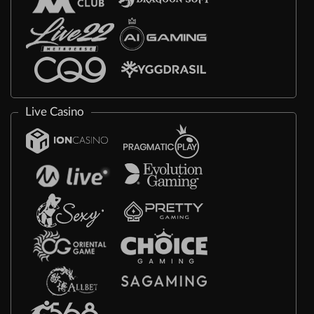
Live Casino