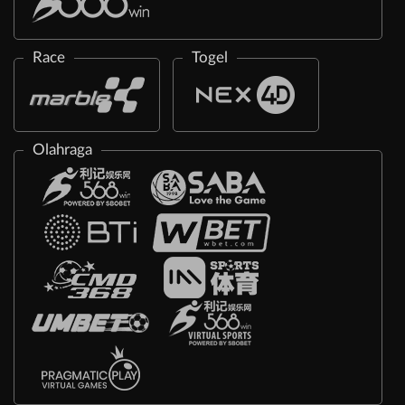
Race
Togel
Olahraga