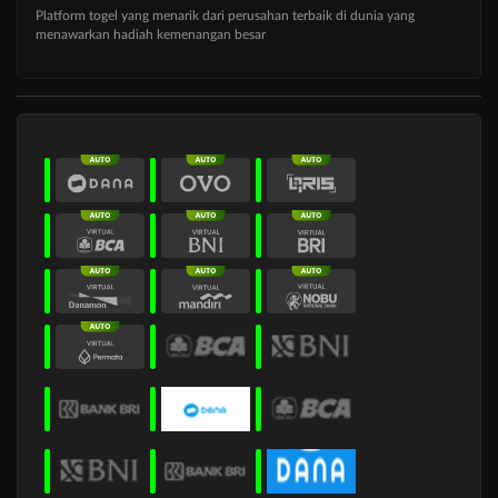
Platform togel yang menarik dari perusahan terbaik di dunia yang
menawarkan hadiah kemenangan besar