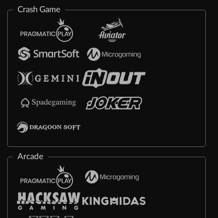
Crash Game
Arcade