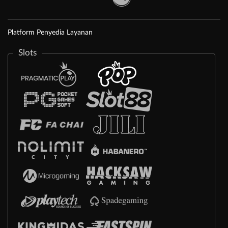
Platform Penyedia Layanan
Slots